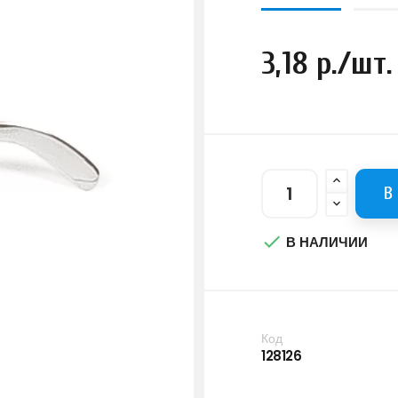
3,18 р./шт.
В

В НАЛИЧИИ
Код
128126