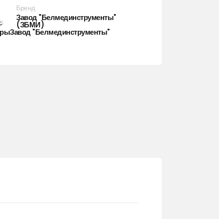
Бренд
Завод "Белмединструменты"
(ЗБМИ)
арыЗавод "Белмединструменты"