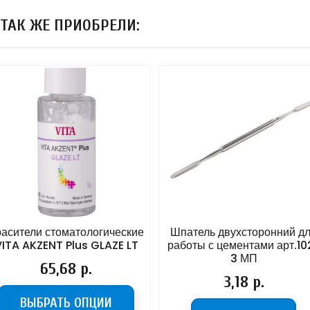
 ТАК ЖЕ ПРИОБРЕЛИ:
сители стоматологические
Шпатель двухсторонний для
TA AKZENT Plus GLAZE LT
работы с цементами арт.102-
3 МП
Цена
65,68 р.
Цена
3,18 р.
ВЫБРАТЬ ОПЦИИ