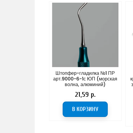
 зеркалу
Штопфер-гладилка №1 ПР
ическому №2
арт.9000-6-1с ЮП (морская
кров
ованная)
волна, алюминий)
зубы
а
8 р.
Цена
21,59 р.
РЗИНУ
В КОРЗИНУ