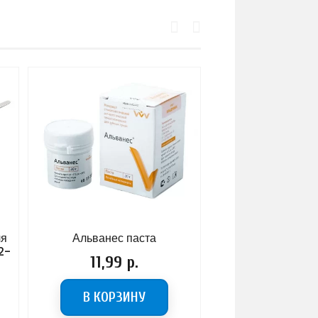
Альванес паста
Слюноотсосы Mo
Saliva ejector EM15 
Цена
11,99 р.
Цена
8,50 р.
В КОРЗИНУ
ВЫБРАТЬ ОПЦ