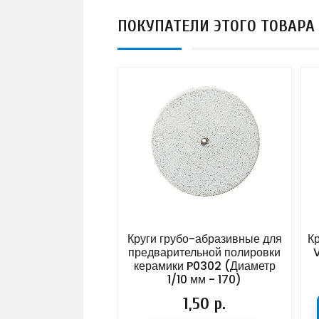
ПОКУПАТЕЛИ ЭТОГО ТОВАРА
 компонентный
Круги грубо-абразивные для
Кра
 одноразовый 2
предварительной полировки
VI
 23G (0,60мм х
керамики P0302 (Диаметр
30мм)
1/10 мм - 170)
ена
,21 р.
Цена
1,50 р.