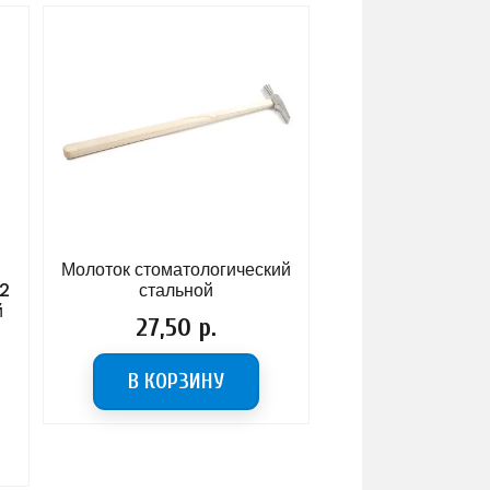
Молоток стоматологический
Воронка ушная
стальной
никелированная №2, 
ВП
Цена
27,50 р.
Цена
16,36 р.
В КОРЗИНУ
В КОРЗИНУ