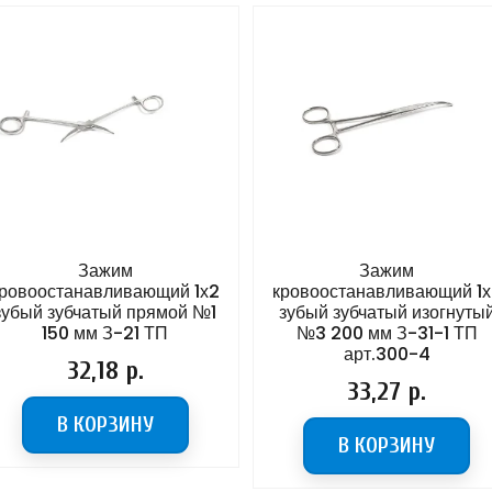
Зажим
Зажим
оостанавливающий 1х2
кровоостанавливающий 1х2
й зубчатый прямой №1
зубый зубчатый изогнутый
150 мм З-21 ТП
№3 200 мм З-31-1 ТП
арт.300-4
Цена
32,18 р.
Цена
33,27 р.
В КОРЗИНУ
В КОРЗИНУ