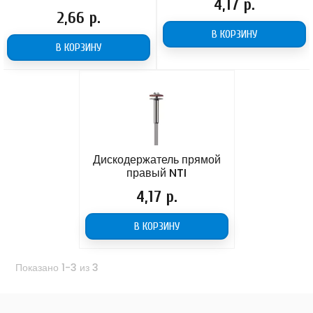
Цена
4,17 р.
Цена
2,66 р.
В КОРЗИНУ
В КОРЗИНУ
Дискодержатель прямой
правый NTI
Цена
4,17 р.
В КОРЗИНУ
Показано 1-3 из 3