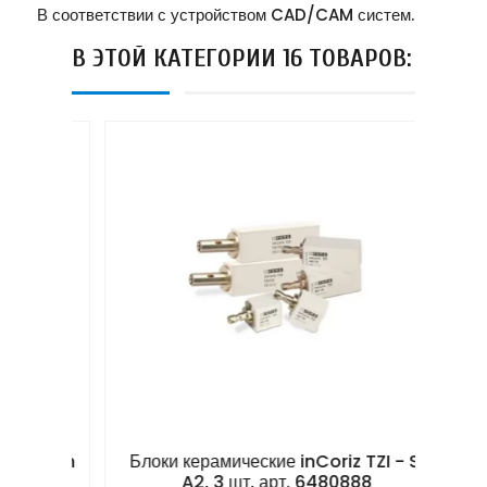
В соответствии с устройством CAD/CAM систем.
В ЭТОЙ КАТЕГОРИИ 16 ТОВАРОВ:
s C In
Блоки керамические inCoriz TZI - S,
Мате
A2, 3 шт, арт. 6480888