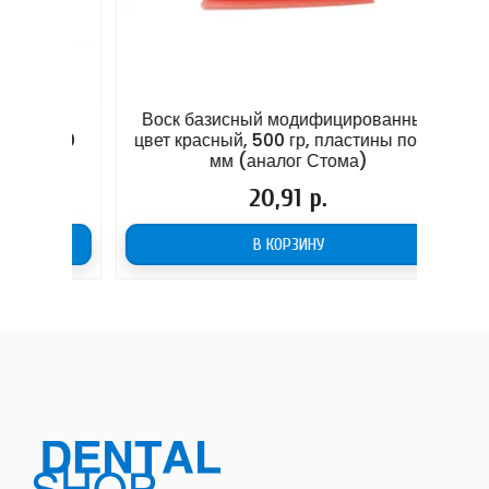
вые
Воск базисный модифицированный
Пер
е (50
цвет красный, 500 гр, пластины по 1,8
с
мм (аналог Стома)
Цена
20,91 р.
В КОРЗИНУ