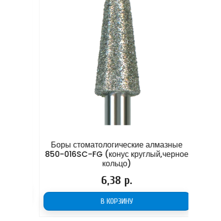
 886
Боры стоматологические алмазные
Бор
850-016SC-FG (конус круглый,черное
кольцо)
Цена
6,38 р.
В КОРЗИНУ