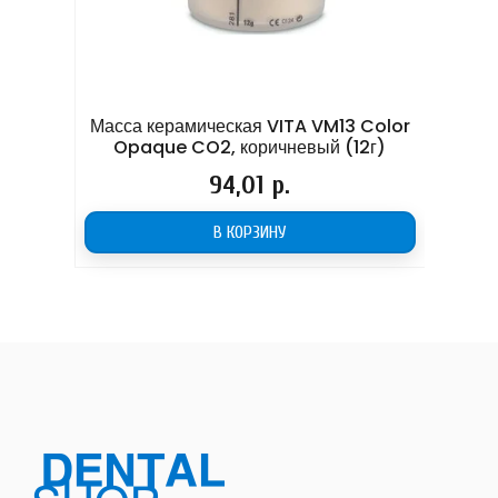
й
Масса керамическая VITA VM13 Color
М
TY
Opaque CO2, коричневый (12г)
Цена
94,01 р.
В КОРЗИНУ