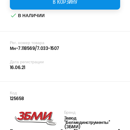
В КОРЗИНУ

В НАЛИЧИИ
Рег. номер товара
Мн-7.118569/7.033-1507
Дата регистрации
16.06.21
Код
125658
Бренд
Завод
"Белмединструменты"
(ЗБМИ)