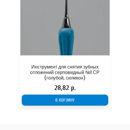
Инструмент для снятия зубных
Игло
отложений серповидный №1 СР
(голубой, силикон)
Цена
28,82 р.
В КОРЗИНУ