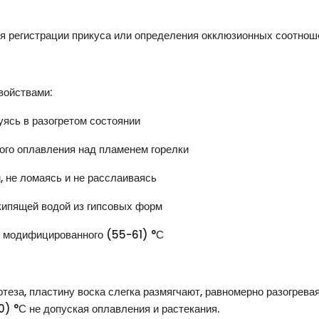
для регистрации прикуса или определения окклюзионных соотно
войствами:
ясь в разогретом состоянии
кого оплавления над пламенем горелки
 не ломаясь и не расслаиваясь
кипящей водой из гипсовых форм
о модифицированного (55-61) °С
еза, пластину воска слегка размягчают, равномерно разогревая
С не допуская оплавления и растекания.