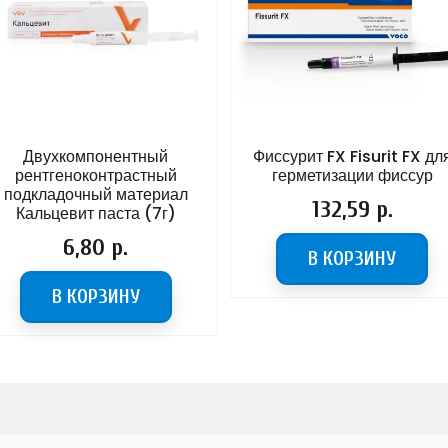
Двухкомпонентный
Фиссурит FX Fisurit FX дл
рентгеноконтрастный
герметизации фиссур
подкладочный материал
Цена
132,59 р.
Кальцевит паста (7г)
Цена
6,80 р.
В КОРЗИНУ
В КОРЗИНУ