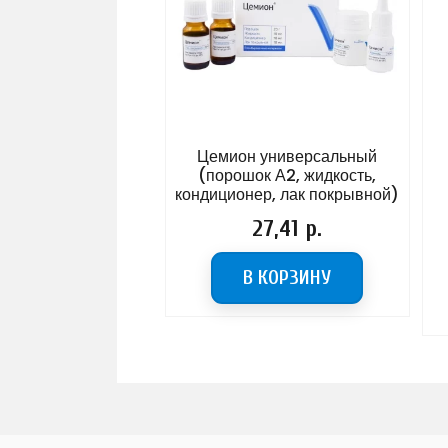
Цемион универсальный
(порошок А2, жидкость,
кондиционер, лак покрывной)
Цена
27,41 р.
В КОРЗИНУ