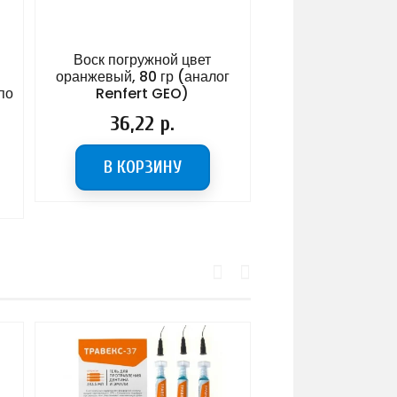
Воск погружной цвет
Воск базисный
оранжевый, 80 гр (аналог
Цена
25,12 р
по
Renfert GEO)
Цена
36,22 р.
В КОРЗИ
В КОРЗИНУ