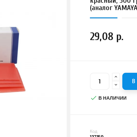
красный, 500 г
(аналог YAMAY
29,08 р.
В

В НАЛИЧИИ
Код