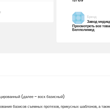
137159
я
Бренд
Завод медиц
Просмотреть все тов
Белполимед
ицированный (далее – воск базисный)
ования базисов съемных протезов, прикусных шаблонов, а так