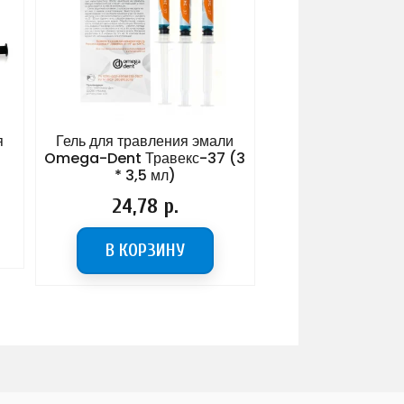
я
Гель для травления эмали
Воск моделир
Omega-Dent Травекс-37 (3
универсальный п
* 3,5 мл)
зеленый, 75 гр
Renfert G
Цена
24,78 р.
Цена
25,45 р
В КОРЗИНУ
В КОРЗИ