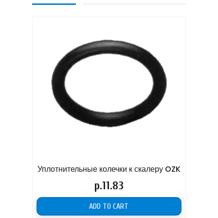
Уплотнительные колечки к скалеру OZK
Л
стом
Price
р.11.83
ADD TO CART