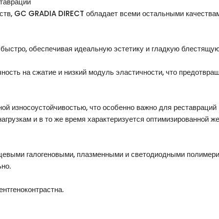
ставрации
тв, GC GRADIA DIRECT обладает всеми остальными качествами
быстро, обеспечивая идеальную эстетику и гладкую блестящую
ость на сжатие и низкий модуль эластичности, что предотвращ
 износоустойчивостью, что особенно важно для реставраций в
агрузкам и в то же время характеризуется оптимизированной ж
евыми галогеновыми, плазменными и светодиодными полимери
но.
нтгеноконтрастна.