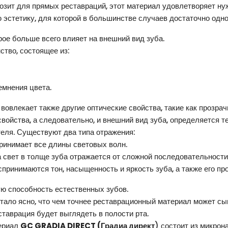
озит для прямых реставраций, этот материал удовлетворяет нуж
эстетику, для которой в большинстве случаев достаточно одног
орое больше всего влияет на внешний вид зуба.
ство, состоящее из:
емнения цвета.
вовлекает также другие оптические свойства, такие как прозра
свойства, а следовательно, и внешний вид зуба, определяется т
теля. Существуют два типа отражения:
принимает все длины световых волн.
а свет в толще зуба отражается от сложной последовательности
оспринимаются тон, насыщенность и яркость зуба, а также его пр
ю способность естественных зубов.
стало ясно, что чем точнее реставрационный материал может с
ставрация будет выглядеть в полости рта.
териал
GC GRADIA DIRECT (Градиа директ
) состоит из микрон