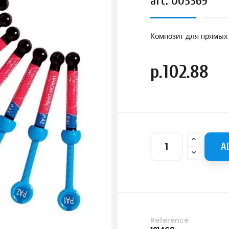
art. 003369
Композит для прямых
р.102.88
A
Reference