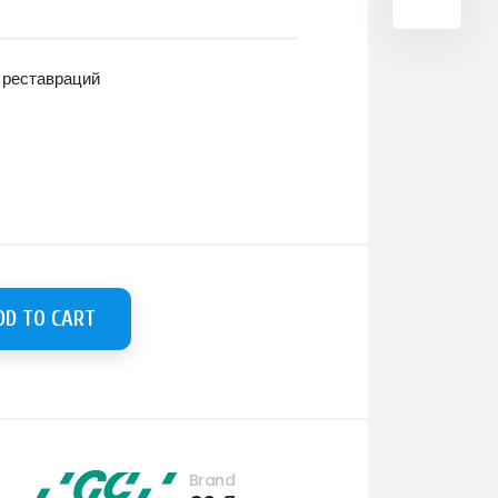
 реставраций
DD TO CART
Brand