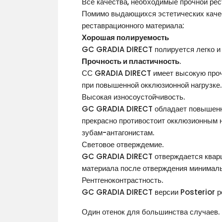
Все качества, необходимые прочной ре
Помимо выдающихся эстетических качес
реставрационного материала:
Хорошая полируемость
GC GRADIA DIRECT полируется легко и 
Прочность и пластичность
.
СС GRADIA DIRECT имеет высокую прочн
при повышенной окклюзионной нагрузке.
Высокая износоустойчивость.
GC GRADIA DIRECT обладает повышенной
прекрасно противостоит окклюзионным н
зубам-антагонистам.
Световое отверждемие.
GC GRADIA DIRECT отверждается кварц
материала после отверждения минималь
Рентгеноконтрастность.
GC GRADIA DIRECT версии Posterior ре
Один отенок для большинства случаев.