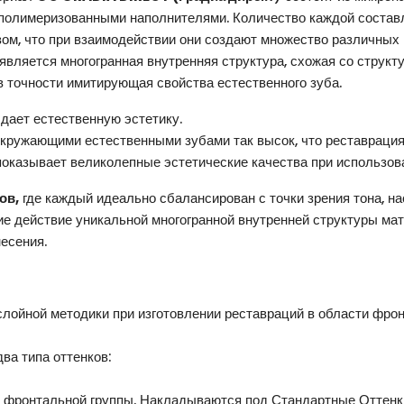
-полимеризованными наполнителями. Количество каждой состав
ом, что при взаимодействии они создают множество различных
вляется многогранная внутренняя структура, схожая со структ
 точности имитирующая свойства естественного зуба.
дает естественную эстетику.
окружающими естественными зубами так высок, что реставрация
и показывает великолепные эстетические качества при использо
ов,
где каждый идеально сбалансирован с точки зрения тона, на
ие действие уникальной многогранной внутренней структуры ма
несения.
лойной методики при изготовлении реставраций в области фрон
ва типа оттенков:
 фронтальной группы. Накладываются под Стандартные Оттенк