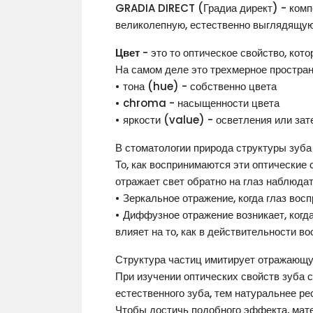
GRADIA DIRECT (Градиа директ) -
комп
великолепную, естественно выглядящую 
Цвет
- это то оптическое свойство, кот
На самом деле это трехмерное простран
• тона (hue) - собственно цвета
• chroma - насыщенности цвета
• яркости (value) - осветления или зат
В стоматологии природа структуры зуба 
То, как воспринимаются эти оптические 
отражает свет обратно на глаз наблюда
• Зеркальное отражение, когда глаз вос
• Диффузное отражение возникает, когд
влияет на то, как в действительности в
Структура частиц имитирует отражающу
При изучении оптических свойств зуба 
естественного зуба, тем натуральнее ре
Чтобы достичь подобного эффекта, ма