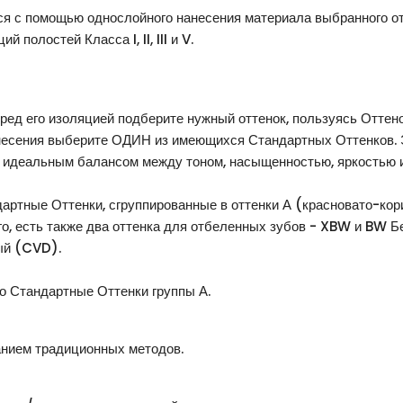
я с помощью однослойного нанесения материала выбранного о
полостей Класса I, II, III и V.
перед его изоляцией подберите нужный оттенок, пользуясь От
несения выберите ОДИН из имеющихся Стандартных Оттенков. 
идеальным балансом между тоном, насыщенностью, яркостью и
дартные Оттенки, сгруппированные в оттенки А (красновато-кор
го, есть также два оттенка для отбеленных зубов - XBW и BW 
ый (CVD).
ко Стандартные Оттенки группы А.
анием традиционных методов.